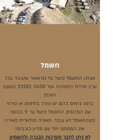
חשמל
אצלנו החשמל פועל על גנראטור שעובד בכל
ערב מרדת החשיכה ועד 24:00 (23:00 בשעון
חורף)
בזמן בימים בהם יש צורך בחימום או קירור
עם המזגנים, החשמל פועל עד 9 בבוקר.
כשהחשמל לא עובד, תאורה סולארית מאירה
את המתחם יחד עם מליון כוכבים!
לא ניתן לחבר מערכות הגברה ולהשמיע